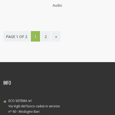
Audio
PAGE 1 OF 2
1
2
»
INFO
ECO SISTEMA srl
Via Vigili del fuoco caduti in servizio
n° 60 - Modugno Bari