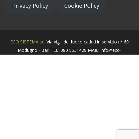
Privacy Policy
Cookie Policy
ECO SISTEMA srl
: Via Vigili del fuoco caduti in servizio n° 60
Modugno - Bari TEL: 080 5531428 MAIL: info@eco-
sistema.it - P.Iva 06539070729
Sviluppato da
DonaldMediaGrafic
.