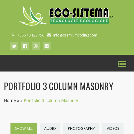
+386 40 123 456
info@premiumcoding.com
PORTFOLIO 3 COLUMN MASONRY
Home
»
»
Portfolio 3 column Masonry
SHOW ALL
AUDIO
PHOTOGRAPHY
VIDEOS