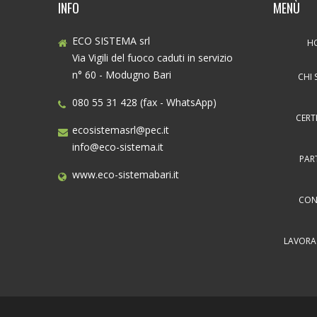
INFO
MENÙ
ECO SISTEMA srl
H
Via Vigili del fuoco caduti in servizio
n° 60 - Modugno Bari
CHI 
080 55 31 428 (fax - WhatsApp)
CERT
ecosistemasrl@pec.it
info@eco-sistema.it
PAR
www.eco-sistemabari.it
CON
LAVORA