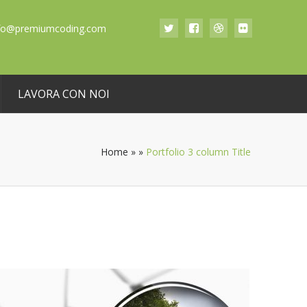
fo@premiumcoding.com
LAVORA CON NOI
Home
»
»
Portfolio 3 column Title