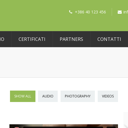
+386 40 123 456
in
MO
CERTIFICATI
PARTNERS
CONTATTI
SHOW ALL
AUDIO
PHOTOGRAPHY
VIDEOS