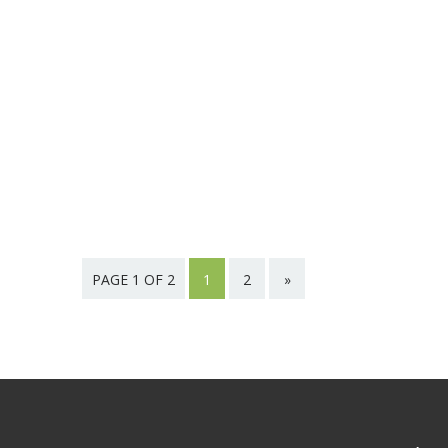
PAGE 1 OF 2
1
2
»