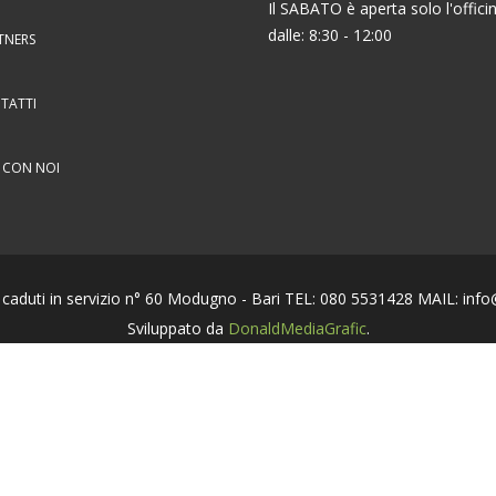
Il SABATO è aperta solo l'offici
dalle: 8:30 - 12:00
TNERS
TATTI
 CON NOI
oco caduti in servizio n° 60 Modugno - Bari TEL: 080 5531428 MAIL: in
Sviluppato da
DonaldMediaGrafic
.