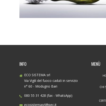
INFO
MENÙ
ECO SISTEMA srl
H
Via Vigili del fuoco caduti in servizio
n° 60 - Modugno Bari
CHI 
080 55 31 428 (fax - WhatsApp)
CERT
ecosistemasrl@pec.it