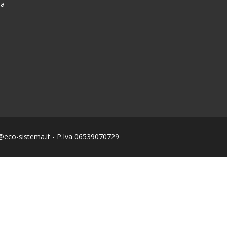
na
fo@eco-sistema.it - P.Iva 06539070729