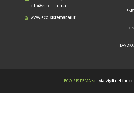
info@eco-sistema.it
PAR
www.eco-sistemabari.it
CON
LAVORA
ECO SISTEMA srl
: Via Vigili del fu