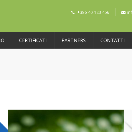
+386 40 123 456
in
MO
CERTIFICATI
PARTNERS
CONTATTI
VIDEO IN PORTFOLIO